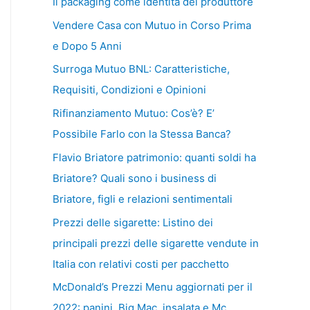
Il packaging come identità del produttore
Vendere Casa con Mutuo in Corso Prima
e Dopo 5 Anni
Surroga Mutuo BNL: Caratteristiche,
Requisiti, Condizioni e Opinioni
Rifinanziamento Mutuo: Cos’è? E’
Possibile Farlo con la Stessa Banca?
Flavio Briatore patrimonio: quanti soldi ha
Briatore? Quali sono i business di
Briatore, figli e relazioni sentimentali
Prezzi delle sigarette: Listino dei
principali prezzi delle sigarette vendute in
Italia con relativi costi per pacchetto
McDonald’s Prezzi Menu aggiornati per il
2022: panini, Big Mac, insalata e Mc