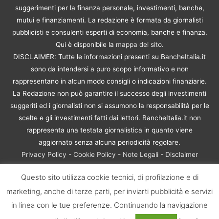
suggerimenti per la finanza personale, investimenti, banche,
mutui e finanziamenti. La redazione è formata da giornalisti
pubblicisti e consulenti esperti di economia, banche e finanza.
Qui è disponibile la
mappa del sito
.
DISCLAIMER: Tutte le informazioni presenti su BancheItalia.it
sono da intendersi a puro scopo informativo e non
rappresentano in alcun modo consigli o indicazioni finanziarie.
La Redazione non può garantire il successo degli investimenti
suggeriti ed i giornalisti non si assumono la responsabilità per le
scelte e gli investimenti fatti dai lettori. BancheItalia.it non
rappresenta una testata giornalistica in quanto viene
aggiornato senza alcuna periodicità regolare.
Privacy Policy
-
Cookie Policy
-
Note Legali
-
Disclaimer
Rischio Investimenti
Questo sito utilizza cookie tecnici, di profilazione e di
BancheItalia.it Copyright © 2021. Tutti i diritti sono riservati. |
marketing, anche di terze parti, per inviarti pubblicità e servizi
P.IVA 10673901004 | Contenuti di proprietà di BancheItalia.it:
non sono riproducibili, neanche parzialmente, senza esplicita
in linea con le tue preferenze. Continuando la navigazione
autorizzazione