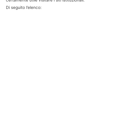
certamente utile visitare i siti istituzionali.
Di seguito l’elenco: