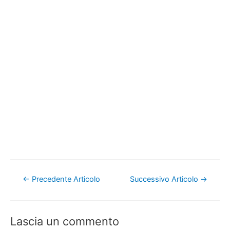
Navigazione
←
Precedente Articolo
Successivo Articolo
→
articoli
Lascia un commento