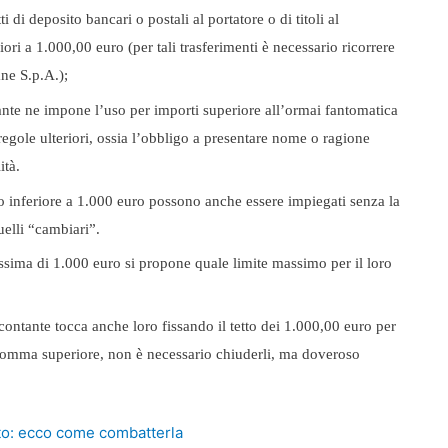
ti di deposito bancari o postali al portatore o di titoli al
iori a 1.000,00 euro (per tali trasferimenti è necessario ricorrere
ane S.p.A.);
ontante ne impone l’uso per importi superiore all’ormai fantomatica
egole ulteriori, ossia l’obbligo a presentare nome o ragione
ità.
 inferiore a 1.000 euro possono anche essere impiegati senza la
quelli “cambiari”.
assima di 1.000 euro si propone quale limite massimo per il loro
el contante tocca anche loro fissando il tetto dei 1.000,00 euro per
a somma superiore, non è necessario chiuderli, ma doveroso
to: ecco come combatterla