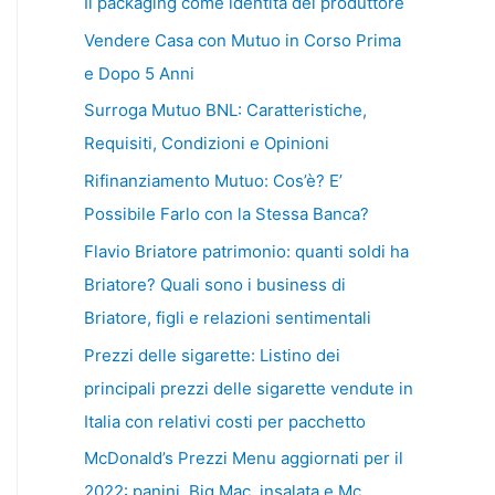
Il packaging come identità del produttore
Vendere Casa con Mutuo in Corso Prima
e Dopo 5 Anni
Surroga Mutuo BNL: Caratteristiche,
Requisiti, Condizioni e Opinioni
Rifinanziamento Mutuo: Cos’è? E’
Possibile Farlo con la Stessa Banca?
Flavio Briatore patrimonio: quanti soldi ha
Briatore? Quali sono i business di
Briatore, figli e relazioni sentimentali
Prezzi delle sigarette: Listino dei
principali prezzi delle sigarette vendute in
Italia con relativi costi per pacchetto
McDonald’s Prezzi Menu aggiornati per il
2022: panini, Big Mac, insalata e Mc