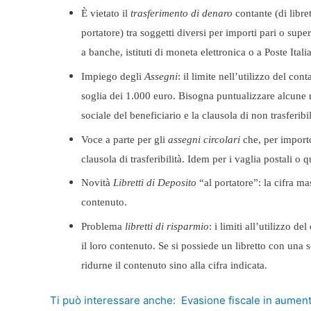
È vietato il
trasferimento di denaro
contante (di libret
portatore) tra soggetti diversi per importi pari o super
a
banche, istituti di moneta elettronica o a Poste Itali
Impiego degli
Assegni
: il limite nell’utilizzo del c
soglia dei 1.000 euro. Bisogna puntualizzare alcune r
sociale del beneficiario e la clausola di non trasferibil
Voce a parte per gli
assegni circolari
che, per importo
clausola di trasferibilità. Idem per i vaglia postali o 
Novità
Libretti di Deposito
“al portatore”: la cifra m
contenuto.
Problema
libretti di risparmio
: i limiti all’utilizzo d
il loro contenuto. Se si possiede un libretto con un
ridurne il contenuto sino alla cifra indicata.
Ti può interessare anche:
Evasione fiscale in aumen