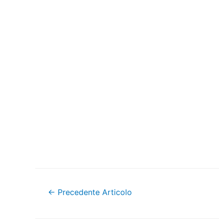
Navigazione
←
Precedente Articolo
articoli