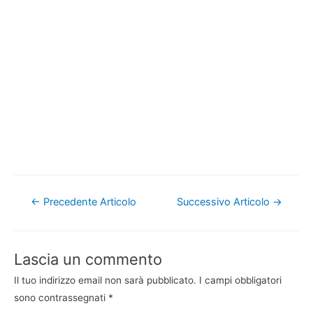
Navigazione
←
Precedente Articolo
Successivo Articolo
→
articoli
Lascia un commento
Il tuo indirizzo email non sarà pubblicato.
I campi obbligatori
sono contrassegnati
*