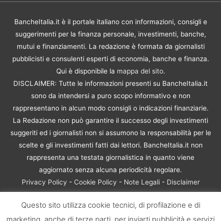
BancheItalia.it è il portale italiano con informazioni, consigli e
suggerimenti per la finanza personale, investimenti, banche,
mutui e finanziamenti. La redazione è formata da giornalisti
pubblicisti e consulenti esperti di economia, banche e finanza.
Qui è disponibile la
mappa del sito
.
DISCLAIMER: Tutte le informazioni presenti su BancheItalia.it
sono da intendersi a puro scopo informativo e non
rappresentano in alcun modo consigli o indicazioni finanziarie.
La Redazione non può garantire il successo degli investimenti
suggeriti ed i giornalisti non si assumono la responsabilità per le
scelte e gli investimenti fatti dai lettori. BancheItalia.it non
rappresenta una testata giornalistica in quanto viene
aggiornato senza alcuna periodicità regolare.
Privacy Policy
-
Cookie Policy
-
Note Legali
-
Disclaimer
Rischio Investimenti
Questo sito utilizza cookie tecnici, di profilazione e di
BancheItalia.it Copyright © 2021. Tutti i diritti sono riservati. |
marketing, anche di terze parti, per inviarti pubblicità e servizi
P.IVA 10673901004 | Contenuti di proprietà di BancheItalia.it: