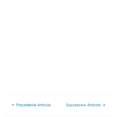
Navigazione
←
Precedente Articolo
Successivo Articolo
→
articoli