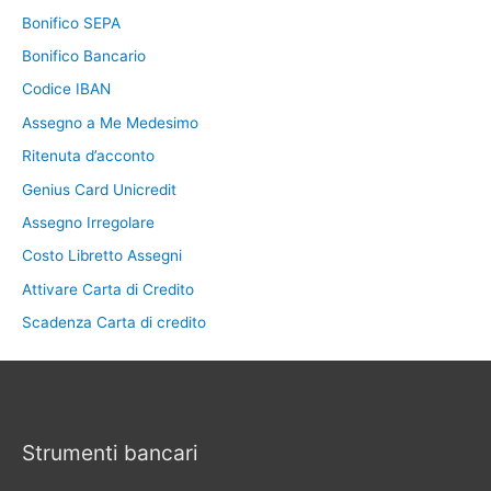
Bonifico SEPA
Bonifico Bancario
Codice IBAN
Assegno a Me Medesimo
Ritenuta d’acconto
Genius Card Unicredit
Assegno Irregolare
Costo Libretto Assegni
Attivare Carta di Credito
Scadenza Carta di credito
Strumenti bancari