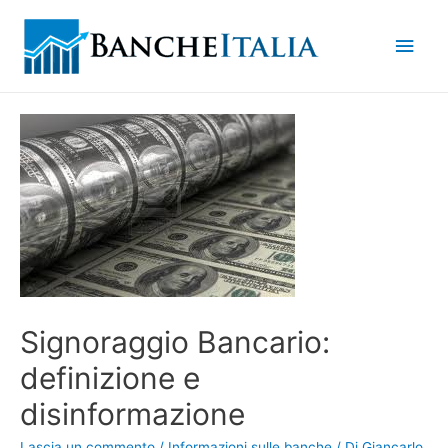
Men
princ
Signoraggio Bancario:
definizione e
disinformazione
Lascia un commento
/
Informazioni sulle banche
/ Di
Giancarlo