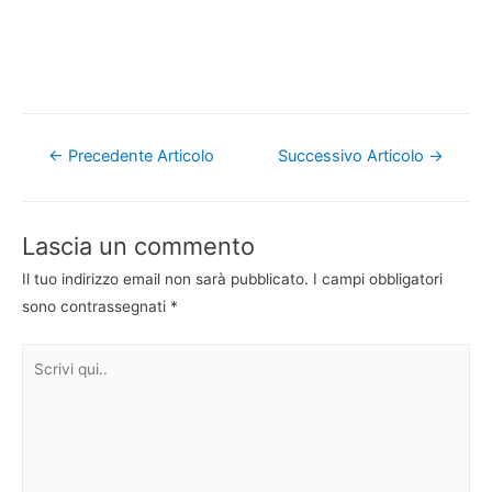
Navigazione
←
Precedente Articolo
Successivo Articolo
→
articoli
Lascia un commento
Il tuo indirizzo email non sarà pubblicato.
I campi obbligatori
sono contrassegnati
*
Scrivi
qui..