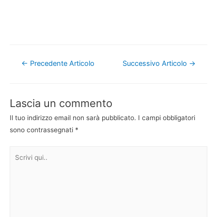
Navigazione
←
Precedente Articolo
Successivo Articolo
→
articoli
Lascia un commento
Il tuo indirizzo email non sarà pubblicato.
I campi obbligatori
sono contrassegnati
*
Scrivi
qui..