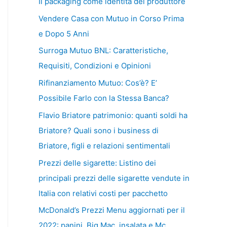
Il packaging come identità del produttore
Vendere Casa con Mutuo in Corso Prima
e Dopo 5 Anni
Surroga Mutuo BNL: Caratteristiche,
Requisiti, Condizioni e Opinioni
Rifinanziamento Mutuo: Cos’è? E’
Possibile Farlo con la Stessa Banca?
Flavio Briatore patrimonio: quanti soldi ha
Briatore? Quali sono i business di
Briatore, figli e relazioni sentimentali
Prezzi delle sigarette: Listino dei
principali prezzi delle sigarette vendute in
Italia con relativi costi per pacchetto
McDonald’s Prezzi Menu aggiornati per il
2022: panini, Big Mac, insalata e Mc