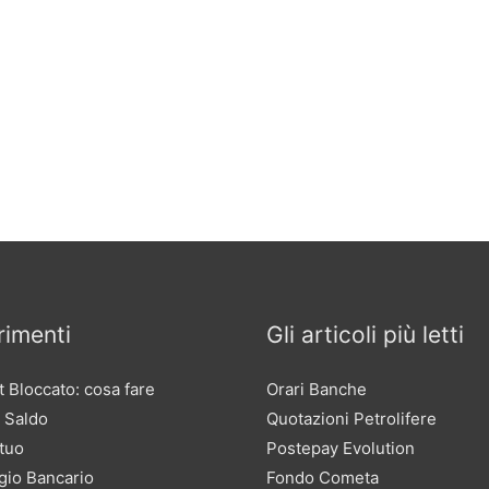
imenti
Gli articoli più letti
 Bloccato: cosa fare
Orari Banche
 Saldo
Quotazioni Petrolifere
tuo
Postepay Evolution
gio Bancario
Fondo Cometa