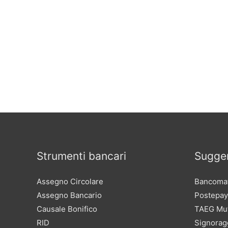
Strumenti bancari
Sugger
Assegno Circolare
Bancomat
Assegno Bancario
Postepay
Causale Bonifico
TAEG Mu
RID
Signorag