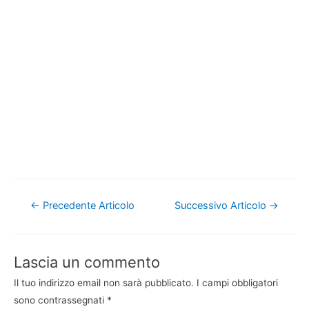
Navigazione
←
Precedente Articolo
Successivo Articolo
→
articoli
Lascia un commento
Il tuo indirizzo email non sarà pubblicato.
I campi obbligatori
sono contrassegnati
*