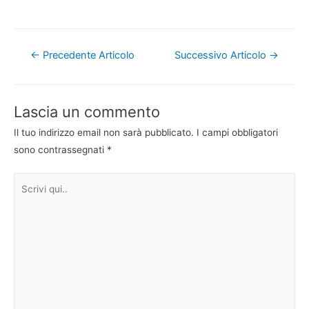
Navigazione
←
Precedente Articolo
Successivo Articolo
→
articoli
Lascia un commento
Il tuo indirizzo email non sarà pubblicato.
I campi obbligatori
sono contrassegnati
*
Scrivi
qui..