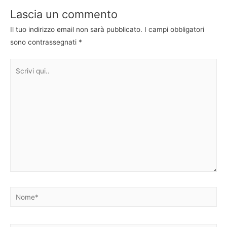
Lascia un commento
Il tuo indirizzo email non sarà pubblicato.
I campi obbligatori
sono contrassegnati
*
Scrivi
qui..
Nome*