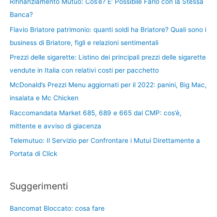
Rifinanziamento Mutuo: Cos’è? E’ Possibile Farlo con la Stessa
Banca?
Flavio Briatore patrimonio: quanti soldi ha Briatore? Quali sono i
business di Briatore, figli e relazioni sentimentali
Prezzi delle sigarette: Listino dei principali prezzi delle sigarette
vendute in Italia con relativi costi per pacchetto
McDonald’s Prezzi Menu aggiornati per il 2022: panini, Big Mac,
insalata e Mc Chicken
Raccomandata Market 685, 689 e 665 dal CMP: cos’è,
mittente e avviso di giacenza
Telemutuo: Il Servizio per Confrontare i Mutui Direttamente a
Portata di Click
Suggerimenti
Bancomat Bloccato: cosa fare