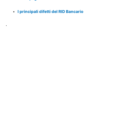
I principali difetti del RID Bancario
.