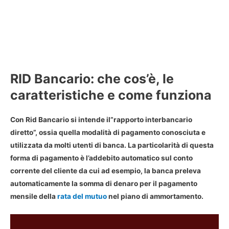
RID Bancario: che cos’è, le
caratteristiche e come funziona
Con
Rid Bancario
si intende il”rapporto interbancario
diretto”, ossia quella modalità di pagamento conosciuta e
utilizzata da molti utenti di banca. La particolarità di questa
forma di pagamento è l’addebito automatico sul conto
corrente del cliente da cui ad esempio, la banca preleva
automaticamente la somma di denaro per il pagamento
mensile della
rata del mutuo
nel piano di ammortamento.