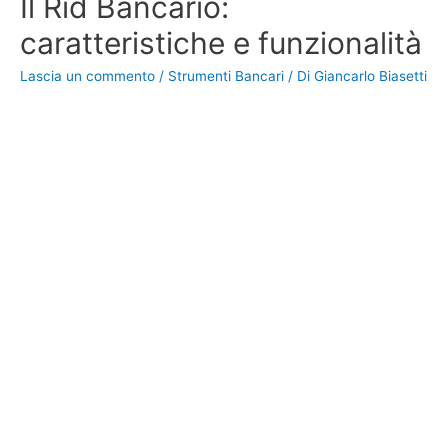
Il Rid Bancario:
caratteristiche e funzionalità
Lascia un commento
/
Strumenti Bancari
/ Di
Giancarlo Biasetti