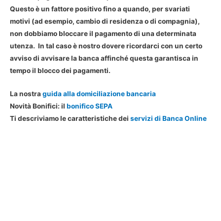
Questo è un fattore positivo fino a quando, per svariati
motivi (ad esempio, cambio di residenza o di compagnia),
non dobbiamo bloccare il pagamento di una determinata
utenza. In tal caso è nostro dovere ricordarci con un certo
avviso di
avvisare la banca affinché questa garantisca in
tempo il blocco dei pagamenti
.
La nostra
guida alla domiciliazione bancaria
Novità Bonifici: il
bonifico SEPA
Ti descriviamo le caratteristiche dei
servizi di Banca Online