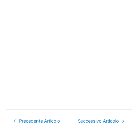
Navigazione
←
Precedente Articolo
Successivo Articolo
→
articoli