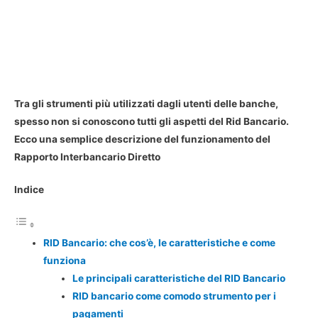
Tra gli strumenti più utilizzati dagli utenti delle banche,
spesso non si conoscono tutti gli aspetti del Rid Bancario.
Ecco una semplice descrizione del funzionamento del
Rapporto Interbancario Diretto
Indice
RID Bancario: che cos’è, le caratteristiche e come
funziona
Le principali caratteristiche del RID Bancario
RID bancario come comodo strumento per i
pagamenti