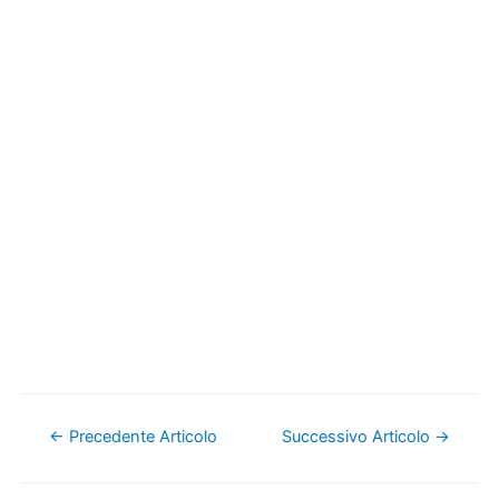
Navigazione
←
Precedente Articolo
Successivo Articolo
→
articoli