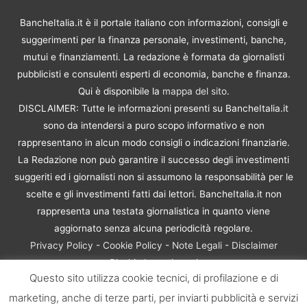
BancheItalia.it è il portale italiano con informazioni, consigli e
suggerimenti per la finanza personale, investimenti, banche,
mutui e finanziamenti. La redazione è formata da giornalisti
pubblicisti e consulenti esperti di economia, banche e finanza.
Qui è disponibile la
mappa del sito
.
DISCLAIMER: Tutte le informazioni presenti su BancheItalia.it
sono da intendersi a puro scopo informativo e non
rappresentano in alcun modo consigli o indicazioni finanziarie.
La Redazione non può garantire il successo degli investimenti
suggeriti ed i giornalisti non si assumono la responsabilità per le
scelte e gli investimenti fatti dai lettori. BancheItalia.it non
rappresenta una testata giornalistica in quanto viene
aggiornato senza alcuna periodicità regolare.
Privacy Policy
-
Cookie Policy
-
Note Legali
-
Disclaimer
Rischio Investimenti
Questo sito utilizza cookie tecnici, di profilazione e di
BancheItalia.it Copyright © 2021. Tutti i diritti sono riservati. |
marketing, anche di terze parti, per inviarti pubblicità e servizi
P.IVA 10673901004 | Contenuti di proprietà di BancheItalia.it: