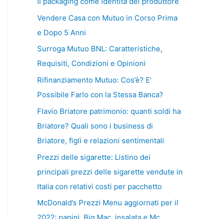
Il packaging come identità del produttore
Vendere Casa con Mutuo in Corso Prima
e Dopo 5 Anni
Surroga Mutuo BNL: Caratteristiche,
Requisiti, Condizioni e Opinioni
Rifinanziamento Mutuo: Cos’è? E’
Possibile Farlo con la Stessa Banca?
Flavio Briatore patrimonio: quanti soldi ha
Briatore? Quali sono i business di
Briatore, figli e relazioni sentimentali
Prezzi delle sigarette: Listino dei
principali prezzi delle sigarette vendute in
Italia con relativi costi per pacchetto
McDonald’s Prezzi Menu aggiornati per il
2022: panini, Big Mac, insalata e Mc