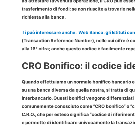
ad attestare l’avvenuta operazione, il CRO può esser
trasferimento di fondi: se non riuscite a trovarlo ne
richiesta alla banca.
Ti può interessare anche:
Web Banca: gli Istituti con
(Transaction Reference Number), nelle cui cifre è c
alla 16° cifra; anche questo codice è facilmente repe
CRO Bonifico: il codice id
Quando effettuiamo un normale bonifico bancario ed i
su una banca diversa da quella nostra, si tratta di q
interbancario. Questi bonifici vengono differenziati 
comunemente conosciuto come “
CRO bonifico
” o “
C.R.O., che per esteso significa “
codice di riferimen
e permette di identificare univocamente la transazio