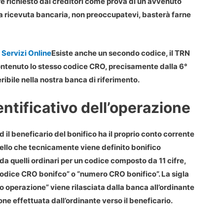
e richiesto dai creditori come prova di un avvenuto
lla ricevuta bancaria, non preoccupatevi, basterà farne
 Servizi Online
Esiste anche un secondo codice, il
TRN
ontenuto lo stesso codice
CRO
, precisamente dalla 6°
ribile nella nostra banca di riferimento.
entificativo dell’operazione
l beneficario del bonifico ha il proprio conto corrente
uello che tecnicamente viene definito bonifico
da quelli ordinari per un codice composto da 11 cifre,
codice CRO bonifco” o “numero CRO bonifico”. La sigla
to operazione
” viene rilasciata dalla banca all’ordinante
ne effettuata dall’ordinante verso il beneficario.