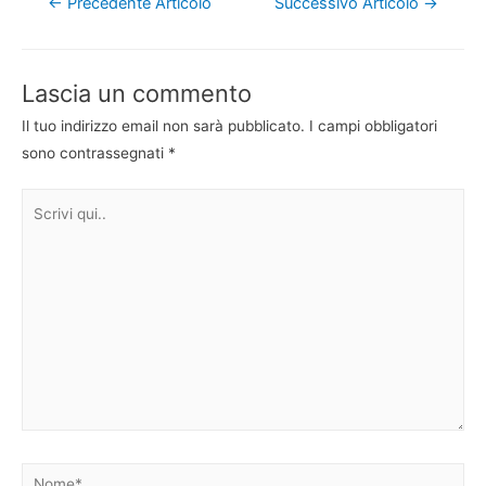
Navigazione
←
Precedente Articolo
Successivo Articolo
→
articoli
Lascia un commento
Il tuo indirizzo email non sarà pubblicato.
I campi obbligatori
sono contrassegnati
*
Scrivi
qui..
Nome*