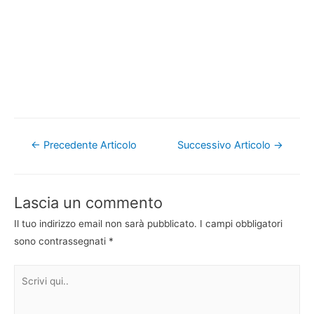
Navigazione
←
Precedente Articolo
Successivo Articolo
→
articoli
Lascia un commento
Il tuo indirizzo email non sarà pubblicato.
I campi obbligatori
sono contrassegnati
*
Scrivi
qui..