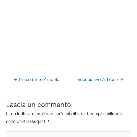
Navigazione
←
Precedente Articolo
Successivo Articolo
→
articoli
Lascia un commento
Il tuo indirizzo email non sarà pubblicato.
I campi obbligatori
sono contrassegnati
*
Scrivi