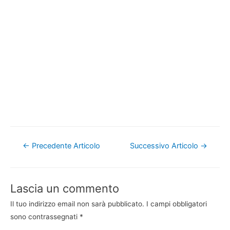
Navigazione
←
Precedente Articolo
Successivo Articolo
→
articoli
Lascia un commento
Il tuo indirizzo email non sarà pubblicato.
I campi obbligatori
sono contrassegnati
*