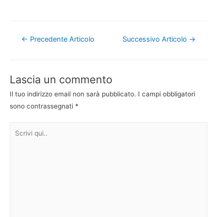
Navigazione
←
Precedente Articolo
Successivo Articolo
→
articoli
Lascia un commento
Il tuo indirizzo email non sarà pubblicato.
I campi obbligatori
sono contrassegnati
*
Scrivi
qui..