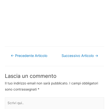
Navigazione
←
Precedente Articolo
Successivo Articolo
→
articoli
Lascia un commento
Il tuo indirizzo email non sarà pubblicato.
I campi obbligatori
sono contrassegnati
*
Scrivi
qui..