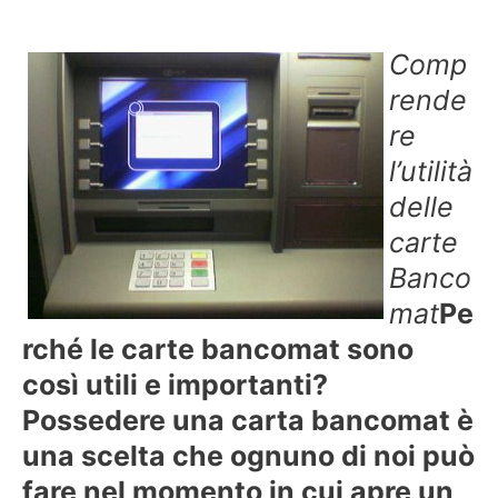
Comp
rende
re
l’utilità
delle
carte
Banco
mat
Pe
rché le carte bancomat sono
così utili e importanti?
Possedere una carta bancomat è
una scelta che ognuno di noi può
fare nel momento in cui apre un