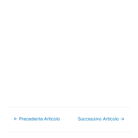
Navigazione
←
Precedente Articolo
Successivo Articolo
→
articoli