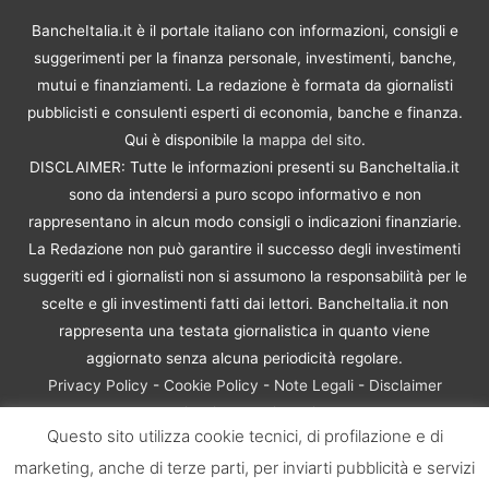
BancheItalia.it è il portale italiano con informazioni, consigli e
suggerimenti per la finanza personale, investimenti, banche,
mutui e finanziamenti. La redazione è formata da giornalisti
pubblicisti e consulenti esperti di economia, banche e finanza.
Qui è disponibile la
mappa del sito
.
DISCLAIMER: Tutte le informazioni presenti su BancheItalia.it
sono da intendersi a puro scopo informativo e non
rappresentano in alcun modo consigli o indicazioni finanziarie.
La Redazione non può garantire il successo degli investimenti
suggeriti ed i giornalisti non si assumono la responsabilità per le
scelte e gli investimenti fatti dai lettori. BancheItalia.it non
rappresenta una testata giornalistica in quanto viene
aggiornato senza alcuna periodicità regolare.
Privacy Policy
-
Cookie Policy
-
Note Legali
-
Disclaimer
Rischio Investimenti
Questo sito utilizza cookie tecnici, di profilazione e di
BancheItalia.it Copyright © 2021. Tutti i diritti sono riservati. |
marketing, anche di terze parti, per inviarti pubblicità e servizi
P.IVA 10673901004 | Contenuti di proprietà di BancheItalia.it: