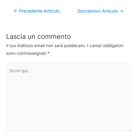
Navigazione
←
Precedente Articolo
Successivo Articolo
→
articoli
Lascia un commento
Il tuo indirizzo email non sarà pubblicato.
I campi obbligatori
sono contrassegnati
*
Scrivi
qui..