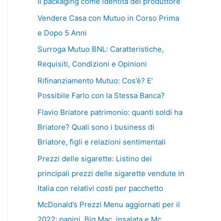
Il packaging come identità del produttore
Vendere Casa con Mutuo in Corso Prima
e Dopo 5 Anni
Surroga Mutuo BNL: Caratteristiche,
Requisiti, Condizioni e Opinioni
Rifinanziamento Mutuo: Cos’è? E’
Possibile Farlo con la Stessa Banca?
Flavio Briatore patrimonio: quanti soldi ha
Briatore? Quali sono i business di
Briatore, figli e relazioni sentimentali
Prezzi delle sigarette: Listino dei
principali prezzi delle sigarette vendute in
Italia con relativi costi per pacchetto
McDonald’s Prezzi Menu aggiornati per il
2022: panini, Big Mac, insalata e Mc