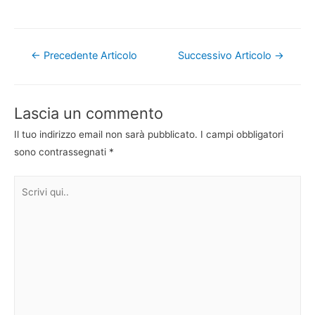
Navigazione
←
Precedente Articolo
Successivo Articolo
→
articoli
Lascia un commento
Il tuo indirizzo email non sarà pubblicato.
I campi obbligatori
sono contrassegnati
*
Scrivi
qui..