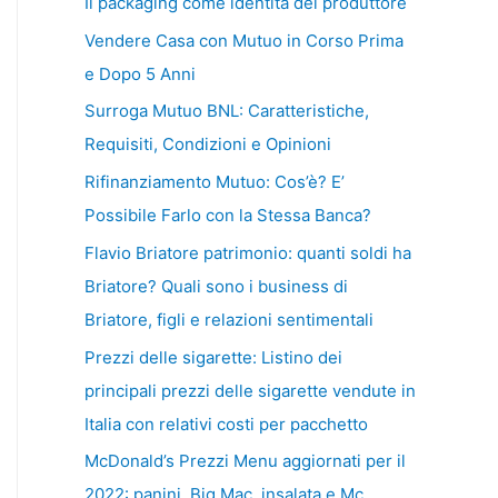
Il packaging come identità del produttore
Vendere Casa con Mutuo in Corso Prima
e Dopo 5 Anni
Surroga Mutuo BNL: Caratteristiche,
Requisiti, Condizioni e Opinioni
Rifinanziamento Mutuo: Cos’è? E’
Possibile Farlo con la Stessa Banca?
Flavio Briatore patrimonio: quanti soldi ha
Briatore? Quali sono i business di
Briatore, figli e relazioni sentimentali
Prezzi delle sigarette: Listino dei
principali prezzi delle sigarette vendute in
Italia con relativi costi per pacchetto
McDonald’s Prezzi Menu aggiornati per il
2022: panini, Big Mac, insalata e Mc