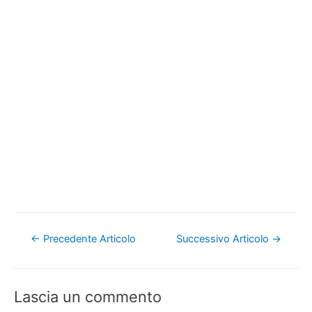
Navigazione
←
Precedente Articolo
Successivo Articolo
→
articoli
Lascia un commento