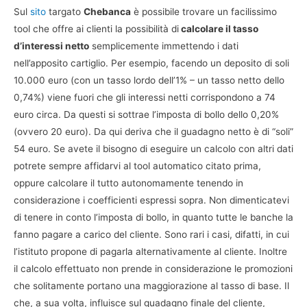
Sul
sito
targato
Chebanca
è possibile trovare un facilissimo
tool che offre ai clienti la possibilità di
calcolare il tasso
d’interessi netto
semplicemente immettendo i dati
nell’apposito cartiglio. Per esempio, facendo un deposito di soli
10.000 euro (con un tasso lordo dell’1% – un tasso netto dello
0,74%) viene fuori che gli interessi netti corrispondono a 74
euro circa. Da questi si sottrae l’imposta di bollo dello 0,20%
(ovvero 20 euro). Da qui deriva che il guadagno netto è di “soli”
54 euro. Se avete il bisogno di eseguire un calcolo con altri dati
potrete sempre affidarvi al tool automatico citato prima,
oppure calcolare il tutto autonomamente tenendo in
considerazione i coefficienti espressi sopra. Non dimenticatevi
di tenere in conto l’imposta di bollo, in quanto tutte le banche la
fanno pagare a carico del cliente. Sono rari i casi, difatti, in cui
l’istituto propone di pagarla alternativamente al cliente. Inoltre
il calcolo effettuato non prende in considerazione le promozioni
che solitamente portano una maggiorazione al tasso di base. Il
che, a sua volta, influisce sul guadagno finale del cliente,