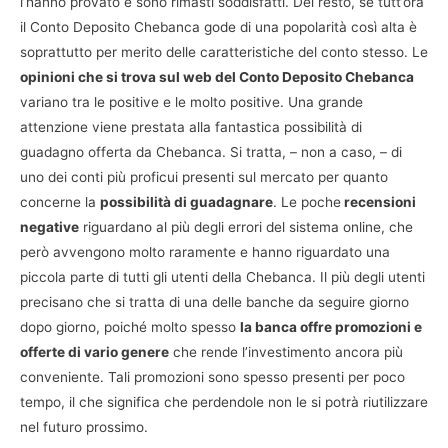
l’hanno provato e sono rimasti soddisfatti. Del resto, se tutt’ora
il Conto Deposito Chebanca gode di una popolarità così alta è
soprattutto per merito delle caratteristiche del conto stesso. Le
opinioni che si trova sul web del Conto Deposito Chebanca
variano tra le positive e le molto positive. Una grande
attenzione viene prestata alla fantastica possibilità di
guadagno offerta da Chebanca. Si tratta, – non a caso, – di
uno dei conti più proficui presenti sul mercato per quanto
concerne la
possibilità di guadagnare
. Le poche
recensioni
negative
riguardano al più degli errori del sistema online, che
però avvengono molto raramente e hanno riguardato una
piccola parte di tutti gli utenti della Chebanca. Il più degli utenti
precisano che si tratta di una delle banche da seguire giorno
dopo giorno, poiché molto spesso
la banca offre promozioni e
offerte di vario genere
che rende l’investimento ancora più
conveniente. Tali promozioni sono spesso presenti per poco
tempo, il che significa che perdendole non le si potrà riutilizzare
nel futuro prossimo.