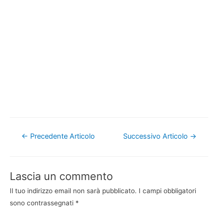
Navigazione
←
Precedente Articolo
Successivo Articolo
→
articoli
Lascia un commento
Il tuo indirizzo email non sarà pubblicato.
I campi obbligatori
sono contrassegnati
*