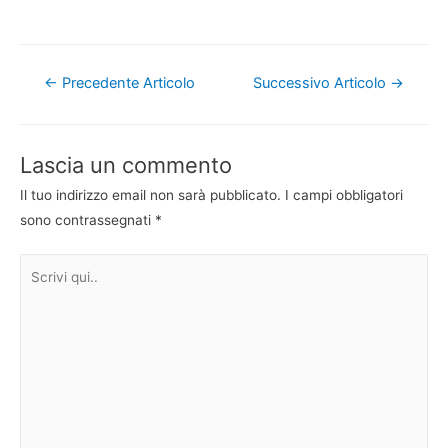
Navigazione
←
Precedente Articolo
Successivo Articolo
→
articoli
Lascia un commento
Il tuo indirizzo email non sarà pubblicato.
I campi obbligatori
sono contrassegnati
*
Scrivi
qui..