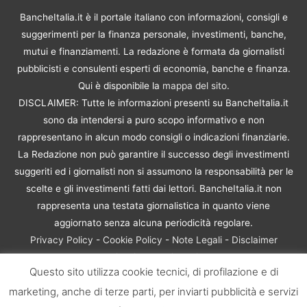
BancheItalia.it è il portale italiano con informazioni, consigli e
suggerimenti per la finanza personale, investimenti, banche,
mutui e finanziamenti. La redazione è formata da giornalisti
pubblicisti e consulenti esperti di economia, banche e finanza.
Qui è disponibile la
mappa del sito
.
DISCLAIMER: Tutte le informazioni presenti su BancheItalia.it
sono da intendersi a puro scopo informativo e non
rappresentano in alcun modo consigli o indicazioni finanziarie.
La Redazione non può garantire il successo degli investimenti
suggeriti ed i giornalisti non si assumono la responsabilità per le
scelte e gli investimenti fatti dai lettori. BancheItalia.it non
rappresenta una testata giornalistica in quanto viene
aggiornato senza alcuna periodicità regolare.
Privacy Policy
-
Cookie Policy
-
Note Legali
-
Disclaimer
Rischio Investimenti
Questo sito utilizza cookie tecnici, di profilazione e di
BancheItalia.it Copyright © 2021. Tutti i diritti sono riservati. |
marketing, anche di terze parti, per inviarti pubblicità e servizi
P.IVA 10673901004 | Contenuti di proprietà di BancheItalia.it: