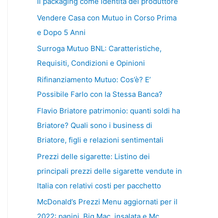
Il packaging come identità del produttore
Vendere Casa con Mutuo in Corso Prima
e Dopo 5 Anni
Surroga Mutuo BNL: Caratteristiche,
Requisiti, Condizioni e Opinioni
Rifinanziamento Mutuo: Cos’è? E’
Possibile Farlo con la Stessa Banca?
Flavio Briatore patrimonio: quanti soldi ha
Briatore? Quali sono i business di
Briatore, figli e relazioni sentimentali
Prezzi delle sigarette: Listino dei
principali prezzi delle sigarette vendute in
Italia con relativi costi per pacchetto
McDonald’s Prezzi Menu aggiornati per il
2022: panini, Big Mac, insalata e Mc