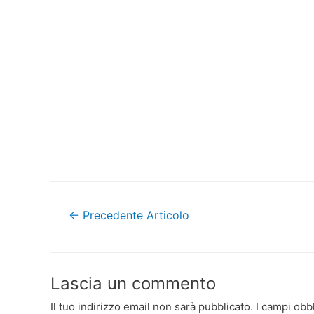
Navigazione
←
Precedente Articolo
articoli
Lascia un commento
Il tuo indirizzo email non sarà pubblicato.
I campi obb