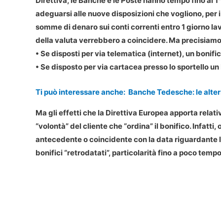
Direttiva, le Banche e le Poste hanno tempo fino al 
adeguarsi alle nuove disposizioni che vogliono, per 
somme di denaro sui conti correnti entro 1 giorno lavo
della valuta verrebbero a coincidere. Ma precisiamo
• Se disposti per via telematica (internet), un bonifi
• Se disposto per via cartacea presso lo sportello un
Ti può interessare anche:
Banche Tedesche: le alterna
Ma gli effetti che la Direttiva Europea apporta relati
“volontà” del cliente che “ordina” il bonifico. Infatti
antecedente o coincidente con la data riguardante l’
bonifici “retrodatati”, particolarità fino a poco t