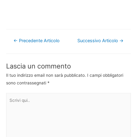
Navigazione
←
Precedente Articolo
Successivo Articolo
→
articoli
Lascia un commento
Il tuo indirizzo email non sarà pubblicato.
I campi obbligatori
sono contrassegnati
*
Scrivi
qui..