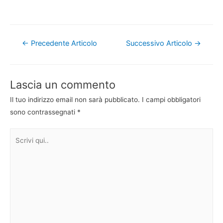
Navigazione
←
Precedente Articolo
Successivo Articolo
→
articoli
Lascia un commento
Il tuo indirizzo email non sarà pubblicato.
I campi obbligatori
sono contrassegnati
*
Scrivi
qui..