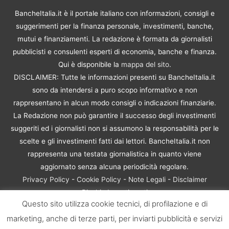
BancheItalia.it è il portale italiano con informazioni, consigli e
suggerimenti per la finanza personale, investimenti, banche,
mutui e finanziamenti. La redazione è formata da giornalisti
pubblicisti e consulenti esperti di economia, banche e finanza.
Qui è disponibile la
mappa del sito
.
DISCLAIMER: Tutte le informazioni presenti su BancheItalia.it
sono da intendersi a puro scopo informativo e non
rappresentano in alcun modo consigli o indicazioni finanziarie.
La Redazione non può garantire il successo degli investimenti
suggeriti ed i giornalisti non si assumono la responsabilità per le
scelte e gli investimenti fatti dai lettori. BancheItalia.it non
rappresenta una testata giornalistica in quanto viene
aggiornato senza alcuna periodicità regolare.
Privacy Policy
-
Cookie Policy
-
Note Legali
-
Disclaimer
Rischio Investimenti
Questo sito utilizza cookie tecnici, di profilazione e di
BancheItalia.it Copyright © 2021. Tutti i diritti sono riservati. |
marketing, anche di terze parti, per inviarti pubblicità e servizi
P.IVA 10673901004 | Contenuti di proprietà di BancheItalia.it: