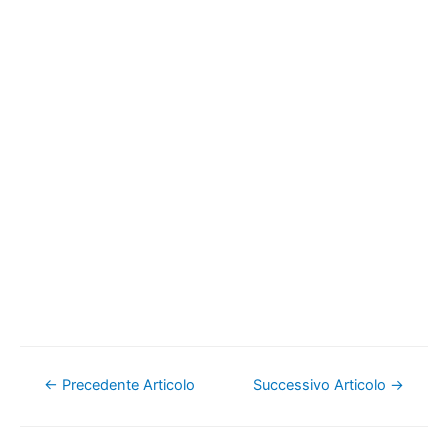
Navigazione
←
Precedente Articolo
Successivo Articolo
→
articoli