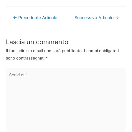
Navigazione
←
Precedente Articolo
Successivo Articolo
→
articoli
Lascia un commento
Il tuo indirizzo email non sarà pubblicato.
I campi obbligatori
sono contrassegnati
*
Scrivi
qui..