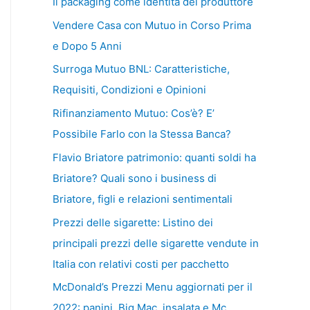
Il packaging come identità del produttore
Vendere Casa con Mutuo in Corso Prima
e Dopo 5 Anni
Surroga Mutuo BNL: Caratteristiche,
Requisiti, Condizioni e Opinioni
Rifinanziamento Mutuo: Cos’è? E’
Possibile Farlo con la Stessa Banca?
Flavio Briatore patrimonio: quanti soldi ha
Briatore? Quali sono i business di
Briatore, figli e relazioni sentimentali
Prezzi delle sigarette: Listino dei
principali prezzi delle sigarette vendute in
Italia con relativi costi per pacchetto
McDonald’s Prezzi Menu aggiornati per il
2022: panini, Big Mac, insalata e Mc