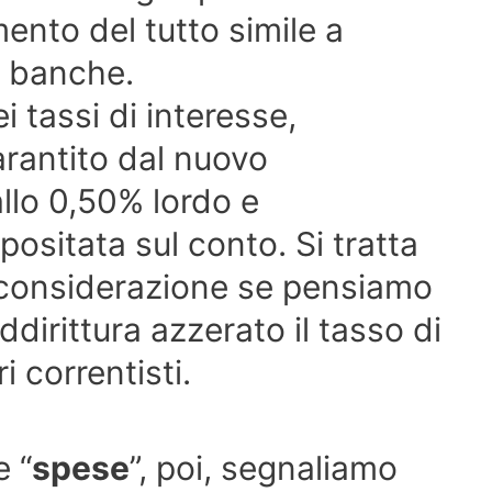
ento del tutto simile a
i banche.
i tassi di interesse,
rantito dal nuovo
llo 0,50% lordo e
positata sul conto. Si tratta
n considerazione se pensiamo
irittura azzerato il tasso di
i correntisti.
e “
spese
”, poi, segnaliamo