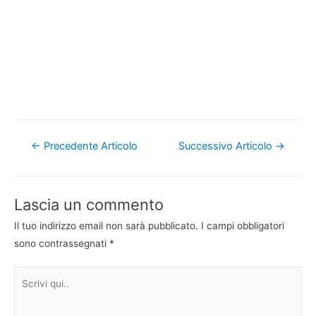
Navigazione
←
Precedente Articolo
Successivo Articolo
→
articoli
Lascia un commento
Il tuo indirizzo email non sarà pubblicato.
I campi obbligatori
sono contrassegnati
*
Scrivi
qui..