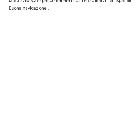
stato sviluppato per contenere i costi e facilitarvi nel risparmio.
Buona navigazione..