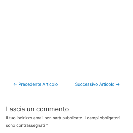
Navigazione
←
Precedente Articolo
Successivo Articolo
→
articoli
Lascia un commento
Il tuo indirizzo email non sarà pubblicato.
I campi obbligatori
sono contrassegnati
*