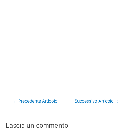
Navigazione
←
Precedente Articolo
Successivo Articolo
→
articoli
Lascia un commento