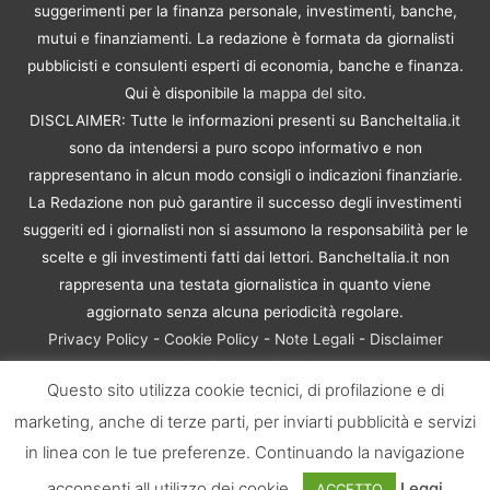
suggerimenti per la finanza personale, investimenti, banche,
mutui e finanziamenti. La redazione è formata da giornalisti
pubblicisti e consulenti esperti di economia, banche e finanza.
Qui è disponibile la
mappa del sito
.
DISCLAIMER: Tutte le informazioni presenti su BancheItalia.it
sono da intendersi a puro scopo informativo e non
rappresentano in alcun modo consigli o indicazioni finanziarie.
La Redazione non può garantire il successo degli investimenti
suggeriti ed i giornalisti non si assumono la responsabilità per le
scelte e gli investimenti fatti dai lettori. BancheItalia.it non
rappresenta una testata giornalistica in quanto viene
aggiornato senza alcuna periodicità regolare.
Privacy Policy
-
Cookie Policy
-
Note Legali
-
Disclaimer
Rischio Investimenti
Questo sito utilizza cookie tecnici, di profilazione e di
BancheItalia.it Copyright © 2021. Tutti i diritti sono riservati. |
marketing, anche di terze parti, per inviarti pubblicità e servizi
P.IVA 10673901004 | Contenuti di proprietà di BancheItalia.it:
non sono riproducibili, neanche parzialmente, senza esplicita
in linea con le tue preferenze. Continuando la navigazione
autorizzazione
acconsenti all utilizzo dei cookie.
Leggi
ACCETTO