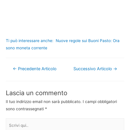
Ti può interessare anche:
Nuove regole sui Buoni Pasto: Ora
sono moneta corrente
Navigazione
←
Precedente Articolo
Successivo Articolo
→
articoli
Lascia un commento
Il tuo indirizzo email non sarà pubblicato.
I campi obbligatori
sono contrassegnati
*
Scrivi
qui..