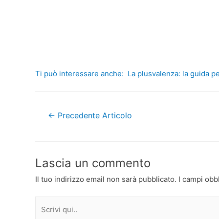
Ti può interessare anche:
La plusvalenza: la guida p
Navigazione
←
Precedente Articolo
articoli
Lascia un commento
Il tuo indirizzo email non sarà pubblicato.
I campi obb
Scrivi
qui..