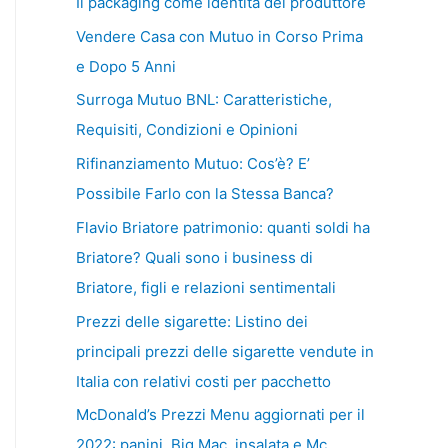
Il packaging come identità del produttore
Vendere Casa con Mutuo in Corso Prima
e Dopo 5 Anni
Surroga Mutuo BNL: Caratteristiche,
Requisiti, Condizioni e Opinioni
Rifinanziamento Mutuo: Cos’è? E’
Possibile Farlo con la Stessa Banca?
Flavio Briatore patrimonio: quanti soldi ha
Briatore? Quali sono i business di
Briatore, figli e relazioni sentimentali
Prezzi delle sigarette: Listino dei
principali prezzi delle sigarette vendute in
Italia con relativi costi per pacchetto
McDonald’s Prezzi Menu aggiornati per il
2022: panini, Big Mac, insalata e Mc