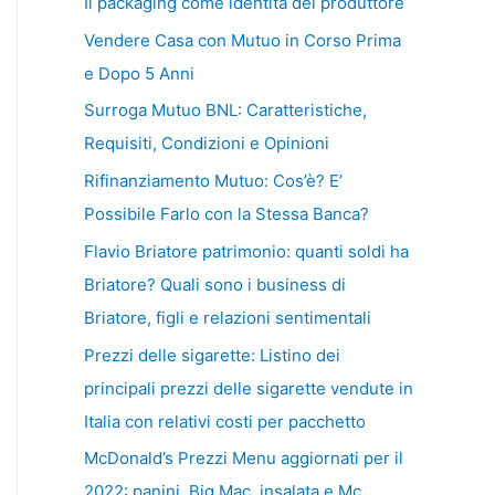
Il packaging come identità del produttore
Vendere Casa con Mutuo in Corso Prima
e Dopo 5 Anni
Surroga Mutuo BNL: Caratteristiche,
Requisiti, Condizioni e Opinioni
Rifinanziamento Mutuo: Cos’è? E’
Possibile Farlo con la Stessa Banca?
Flavio Briatore patrimonio: quanti soldi ha
Briatore? Quali sono i business di
Briatore, figli e relazioni sentimentali
Prezzi delle sigarette: Listino dei
principali prezzi delle sigarette vendute in
Italia con relativi costi per pacchetto
McDonald’s Prezzi Menu aggiornati per il
2022: panini, Big Mac, insalata e Mc