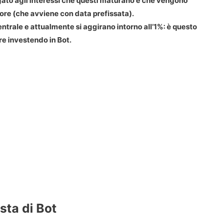
egato agli interessi che questi maturano e che vengono
tore (che avviene con data prefissata).
Centrale e attualmente si aggirano intorno all’1%: è questo
re investendo in Bot.
sta di Bot