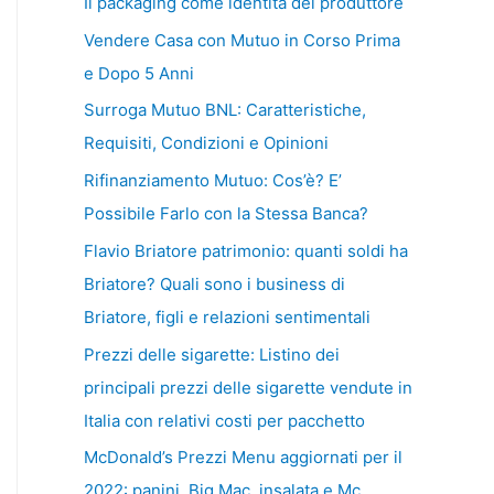
Il packaging come identità del produttore
Vendere Casa con Mutuo in Corso Prima
e Dopo 5 Anni
Surroga Mutuo BNL: Caratteristiche,
Requisiti, Condizioni e Opinioni
Rifinanziamento Mutuo: Cos’è? E’
Possibile Farlo con la Stessa Banca?
Flavio Briatore patrimonio: quanti soldi ha
Briatore? Quali sono i business di
Briatore, figli e relazioni sentimentali
Prezzi delle sigarette: Listino dei
principali prezzi delle sigarette vendute in
Italia con relativi costi per pacchetto
McDonald’s Prezzi Menu aggiornati per il
2022: panini, Big Mac, insalata e Mc