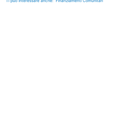
Ti può interessare anche:
Finanziamenti Comunitari