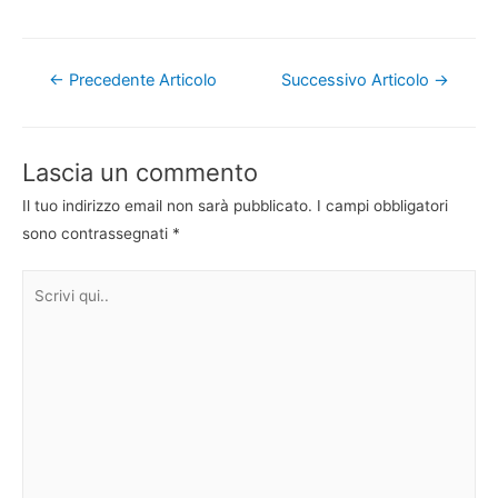
Navigazione
←
Precedente Articolo
Successivo Articolo
→
articoli
Lascia un commento
Il tuo indirizzo email non sarà pubblicato.
I campi obbligatori
sono contrassegnati
*
Scrivi
qui..