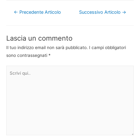
Navigazione
←
Precedente Articolo
Successivo Articolo
→
articoli
Lascia un commento
Il tuo indirizzo email non sarà pubblicato.
I campi obbligatori
sono contrassegnati
*
Scrivi
qui..