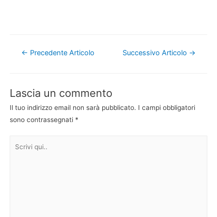
Navigazione
←
Precedente Articolo
Successivo Articolo
→
articoli
Lascia un commento
Il tuo indirizzo email non sarà pubblicato.
I campi obbligatori
sono contrassegnati
*
Scrivi
qui..