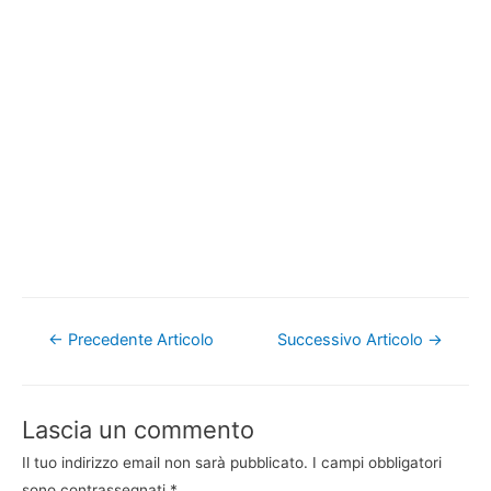
Navigazione
←
Precedente Articolo
Successivo Articolo
→
articoli
Lascia un commento
Il tuo indirizzo email non sarà pubblicato.
I campi obbligatori
sono contrassegnati
*