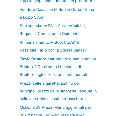
Il packaging come identità del produttore
Vendere Casa con Mutuo in Corso Prima
e Dopo 5 Anni
Surroga Mutuo BNL: Caratteristiche,
Requisiti, Condizioni e Opinioni
Rifinanziamento Mutuo: Cos’è? E’
Possibile Farlo con la Stessa Banca?
Flavio Briatore patrimonio: quanti soldi ha
Briatore? Quali sono i business di
Briatore, figli e relazioni sentimentali
Prezzi delle sigarette: Listino dei
principali prezzi delle sigarette vendute in
Italia con relativi costi per pacchetto
McDonald’s Prezzi Menu aggiornati per il
2022: panini, Big Mac, insalata e Mc