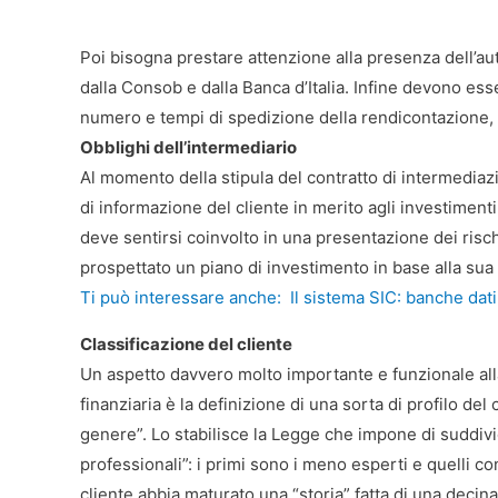
Poi bisogna prestare attenzione alla presenza dell’aut
dalla Consob e dalla Banca d’Italia. Infine devono ess
numero e tempi di spedizione della rendicontazione, le
Obblighi dell’intermediario
Al momento della stipula del contratto di intermediazi
di informazione del cliente in merito agli investiment
deve sentirsi coinvolto in una presentazione dei risc
prospettato un piano di investimento in base alla sua 
Ti può interessare anche:
Il sistema SIC: banche dati
Classificazione del cliente
Un aspetto davvero molto importante e funzionale alla
finanziaria è la definizione di una sorta di profilo del
genere”. Lo stabilisce la Legge che impone di suddivider
professionali”: i primi sono i meno esperti e quelli c
cliente abbia maturato una “storia” fatta di una decin