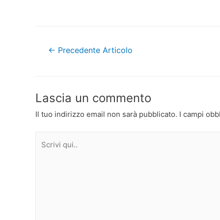
Navigazione
←
Precedente Articolo
articoli
Lascia un commento
Il tuo indirizzo email non sarà pubblicato.
I campi obb
Scrivi
qui..