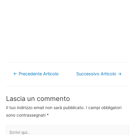
Navigazione
←
Precedente Articolo
Successivo Articolo
→
articoli
Lascia un commento
Il tuo indirizzo email non sarà pubblicato.
I campi obbligatori
sono contrassegnati
*
Scrivi