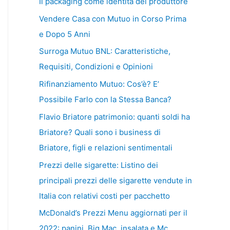
Il packaging come identità del produttore
Vendere Casa con Mutuo in Corso Prima
e Dopo 5 Anni
Surroga Mutuo BNL: Caratteristiche,
Requisiti, Condizioni e Opinioni
Rifinanziamento Mutuo: Cos’è? E’
Possibile Farlo con la Stessa Banca?
Flavio Briatore patrimonio: quanti soldi ha
Briatore? Quali sono i business di
Briatore, figli e relazioni sentimentali
Prezzi delle sigarette: Listino dei
principali prezzi delle sigarette vendute in
Italia con relativi costi per pacchetto
McDonald’s Prezzi Menu aggiornati per il
2022: panini, Big Mac, insalata e Mc