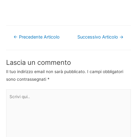
Navigazione
←
Precedente Articolo
Successivo Articolo
→
articoli
Lascia un commento
Il tuo indirizzo email non sarà pubblicato.
I campi obbligatori
sono contrassegnati
*
Scrivi
qui..