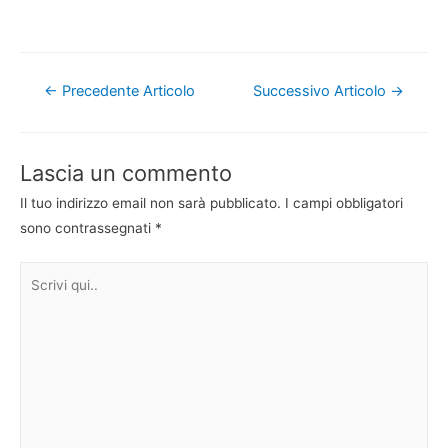
Navigazione
←
Precedente Articolo
Successivo Articolo
→
articoli
Lascia un commento
Il tuo indirizzo email non sarà pubblicato.
I campi obbligatori
sono contrassegnati
*
Scrivi
qui..